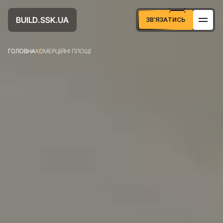
U
D
U
A
B
S
S
K
L
.
.
I
А
Т
И
С
З
В
Я
З
Ь
’
ГОЛОВНА
КОМЕРЦІЙНІ ПЛОЩІ