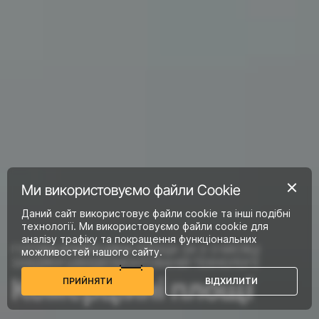
Ми використовуємо файли Сookie
Даний сайт використовує файли cookie та інші подібні
технології. Ми використовуємо файли cookie для
аналізу трафіку та покращення функціональних
ГОТОВА КОМЕРЦІЙНА ПЛОЩА ЗА 2-3 МІСЯЦІ
можливостей нашого сайту.
ЗАВДЯКИ ШВИДКОМОНТОВАНІЙ ТЕХНОЛОГІЇ
Комерційні площі
П
Р
И
Й
Н
Я
Т
И
В
І
Д
Х
И
Л
И
Т
И