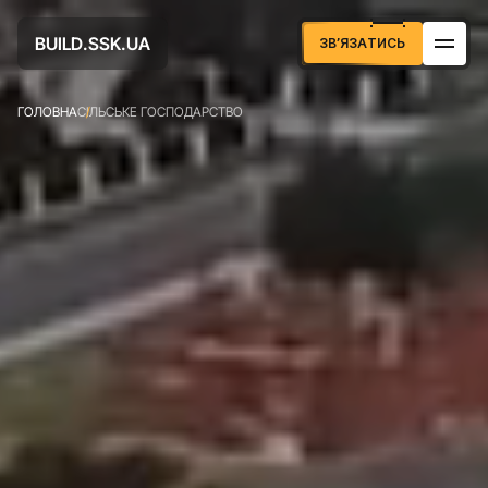
U
D
U
A
B
S
S
K
L
.
.
I
А
Т
И
С
З
В
Я
З
Ь
’
ГОЛОВНА
СІЛЬСЬКЕ ГОСПОДАРСТВО