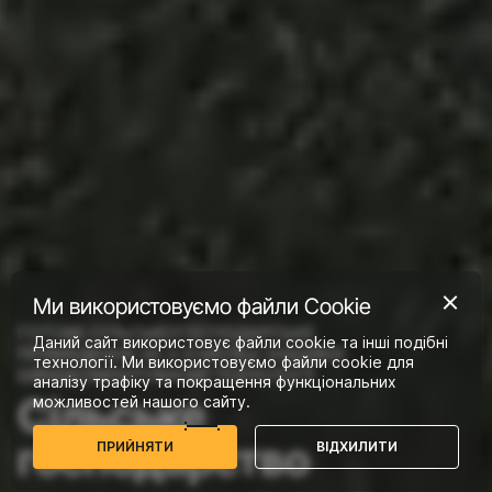
Ми використовуємо файли Сookie
ГОТОВЕ СІЛЬСЬКОГОСПОДАРСЬКЕ
Даний сайт використовує файли cookie та інші подібні
ПРИМІЩЕННЯ ЗА 2-3 МІСЯЦІ ЗАВДЯКИ
технології. Ми використовуємо файли cookie для
ШВИДКОМОНТОВАНІЙ ТЕХНОЛОГІЇ
аналізу трафіку та покращення функціональних
Сільське
можливостей нашого сайту.
господарство
П
Р
И
Й
Н
Я
Т
И
В
І
Д
Х
И
Л
И
Т
И