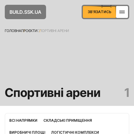
U
D
U
A
B
S
S
K
L
.
.
I
А
Т
И
С
З
В
Я
З
Ь
’
ГОЛОВНА
ПРОЄКТИ
СПОРТИВНІ АРЕНИ
Спортивні арени
1
ВСІ НАПРЯМКИ
СКЛАДСЬКІ ПРИМІЩЕННЯ
ВИРОБНИЧІ ПЛОЩІ
ЛОГІСТИЧНІ КОМПЛЕКСИ