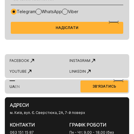
Telegram
WhatsApp
Viber
Н
А
Д
С
Л
А
Т
И
І
FACEBOOK
INSTAGRAM
YOUTUBE
LINKEDIN
З
В
Я
З
А
Т
И
С
Ь
’
U
A
N
E
АДРЕСИ
м. Київ, вул. Є. Сверстюка, 2А, 7-й поверх
КОНТАКТИ
ГРАФІК РОБОТИ
063 151 15 87
Пн - Чт: 9.00 - 18.00 (без