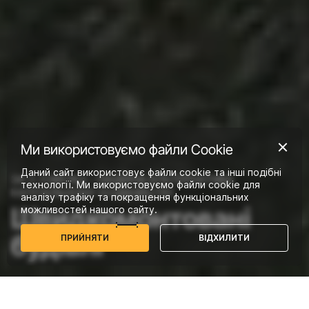
Ми використовуємо файли Сookie
Даний сайт використовує файли cookie та інші подібні
ЗА 2-3 МІСЯЦІ – НАДІЙНА АЛЬТЕРНАТИВА
технології. Ми використовуємо файли cookie для
КАПІТАЛЬНОМУ БУДІВНИЦТВУ
аналізу трафіку та покращення функціональних
Швидкомонтовані
можливостей нашого сайту.
будівлі
П
Р
И
Й
Н
Я
Т
И
В
І
Д
Х
И
Л
И
Т
И