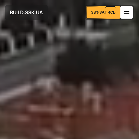
U
D
U
A
B
S
S
K
L
.
.
I
А
Т
И
С
З
В
Я
З
Ь
’